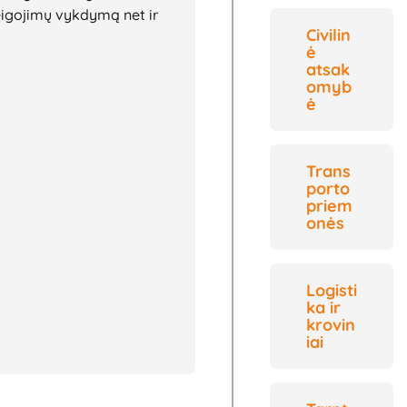
reigojimų vykdymą net ir
Civilin
ė
atsak
omyb
ė
Trans
porto
priem
onės
Logisti
ka ir
krovin
iai