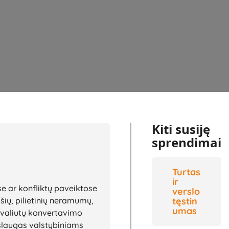
Kiti susiję
sprendimai
Turtas
ir
se ar konfliktų paveiktose
verslo
ušių, pilietinių neramumų,
tęstin
umas
 valiutų konvertavimo
slaugas valstybiniams