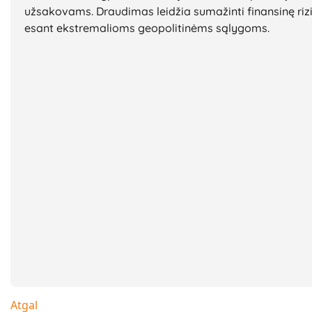
užsakovams. Draudimas leidžia sumažinti finansinę riziką
esant ekstremalioms geopolitinėms sąlygoms.
Atgal