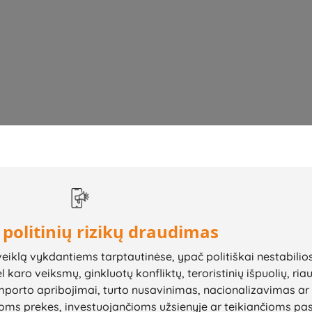
 politinių rizikų draudimas
eiklą vykdantiems tarptautinėse, ypač politiškai nestabilio
 karo veiksmų, ginkluotų konfliktų, teroristinių išpuolių, ria
importo apribojimai, turto nusavinimas, nacionalizavimas ar
oms prekes, investuojančioms užsienyje ar teikiančioms pa