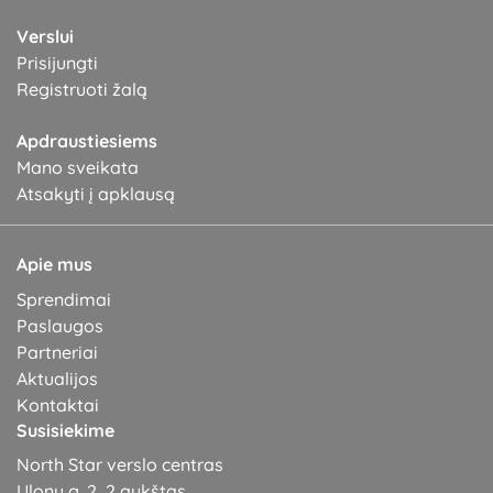
Verslui
Prisijungti
Registruoti žalą
Apdraustiesiems
Mano sveikata
Atsakyti į apklausą
Apie mus
Sprendimai
Paslaugos
Partneriai
Aktualijos
Kontaktai
Susisiekime
North Star verslo centras
Ulonų g. 2, 2 aukštas