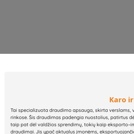
Karo ir
Tai specializuota draudimo apsauga, skirta verslams, v
rinkose. Šis draudimas padengia nuostolius, patirtus dėl
taip pat dėl valdžios sprendimų, tokių kaip eksporto–
draudimai. Jis ypač aktualus įmonėms, eksportuojanči