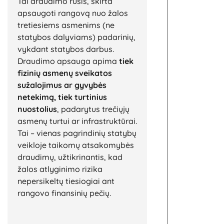
Tai draudimo rūšis, skirta
apsaugoti rangovą nuo žalos
tretiesiems asmenims (ne
statybos dalyviams) padarinių,
vykdant statybos darbus.
Draudimo apsauga apima
tiek
fizinių asmenų sveikatos
sužalojimus ar gyvybės
netekimą, tiek turtinius
nuostolius
, padarytus trečiųjų
asmenų turtui ar infrastruktūrai.
Tai – vienas pagrindinių statybų
veikloje taikomų atsakomybės
draudimų, užtikrinantis, kad
žalos atlyginimo rizika
nepersikeltų tiesiogiai ant
rangovo finansinių pečių.