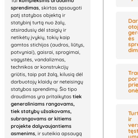
Tai
kompleksinis draudimo
sprendimas
, skirtas apsaugoti
patį statybos objektą ir
Da
statybinį turtą nuo žalų,
oto
atsiradusių dėl staigių ir
ger
netikėtų įvykių, tokių kaip
ės
spr
gamtos stichijos (audros, liūtys,
dim
potvyniai), gaisrai, sprogimai,
vagystės, vandalizmas,
technikos ar konstrukcijų
Tra
griūtis, taip pat žalą, kilusią dėl
por
darbuotojų klaidų ar neteisingų
pri
statybos sprendimų. Šio tipo
onė
draudimas yra pritaikytas
tiek
generaliniams rangovams,
tiek statybų užsakovams,
Tur
subrangovams ar kitiems
ir
ver
projekte dalyvaujantiems
tęs
asmenims
, ir suteikia apsaugą
um