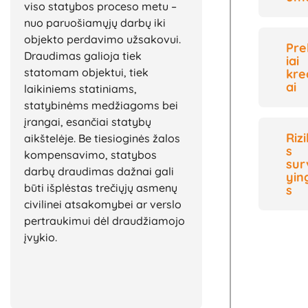
viso statybos proceso metu –
nuo paruošiamųjų darbų iki
objekto perdavimo užsakovui.
Pre
Draudimas galioja tiek
iai
statomam objektui, tiek
kre
ai
laikiniems statiniams,
statybinėms medžiagoms bei
įrangai, esančiai statybų
Riz
aikštelėje. Be tiesioginės žalos
s
kompensavimo, statybos
sur
darbų draudimas dažnai gali
yin
būti išplėstas trečiųjų asmenų
s
civilinei atsakomybei ar verslo
pertraukimui dėl draudžiamojo
įvykio.