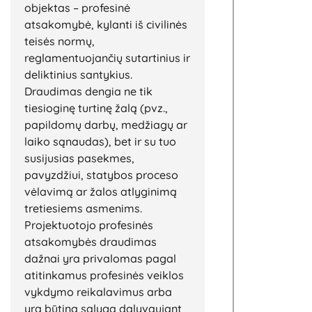
objektas – profesinė
atsakomybė, kylanti iš civilinės
teisės normų,
reglamentuojančių sutartinius ir
deliktinius santykius.
Draudimas dengia ne tik
tiesioginę turtinę žalą (pvz.,
papildomų darbų, medžiagų ar
laiko sąnaudas), bet ir su tuo
susijusias pasekmes,
pavyzdžiui, statybos proceso
vėlavimą ar žalos atlyginimą
tretiesiems asmenims.
Projektuotojo profesinės
atsakomybės draudimas
dažnai yra privalomas pagal
atitinkamus profesinės veiklos
vykdymo reikalavimus arba
yra būtina sąlyga dalyvaujant